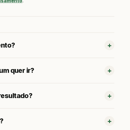
casamento
.
ento?
um quer ir?
resultado?
a?