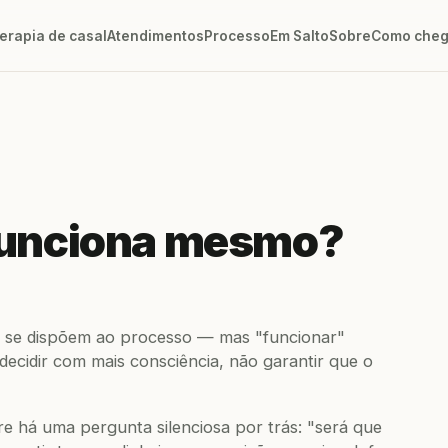
erapia de casal
Atendimentos
Processo
Em Salto
Sobre
Como cheg
 funciona mesmo?
is se dispõem ao processo — mas "funcionar"
decidir com mais consciência, não garantir que o
 há uma pergunta silenciosa por trás: "será que