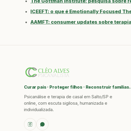
The Gottman Institute: pesquisa sobre 
ICEEFT: o que é Emotionally Focused Th
AAMFT: consumer updates sobre terapia 
Curar pais · Proteger filhos · Reconstruir famílias.
Psicanálise e terapia de casal em Salto/SP e
online, com escuta sigilosa, humanizada e
individualizada.