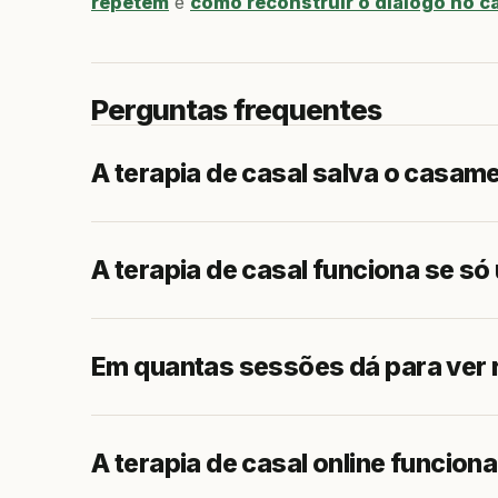
repetem
e
como reconstruir o diálogo no 
Perguntas frequentes
A terapia de casal salva o casam
A terapia de casal funciona se só 
Em quantas sessões dá para ver 
A terapia de casal online funcion