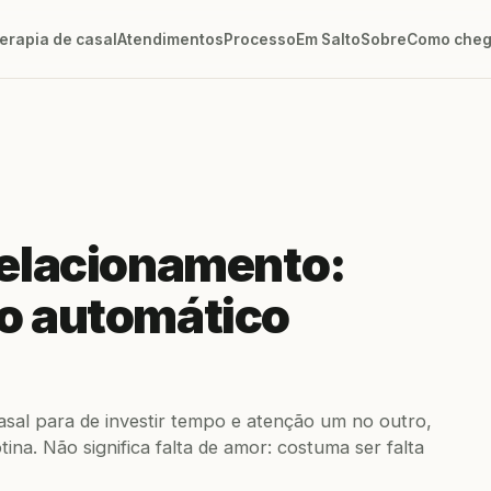
erapia de casal
Atendimentos
Processo
Em Salto
Sobre
Como cheg
 relacionamento:
to automático
sal para de investir tempo e atenção um no outro,
ina. Não significa falta de amor: costuma ser falta