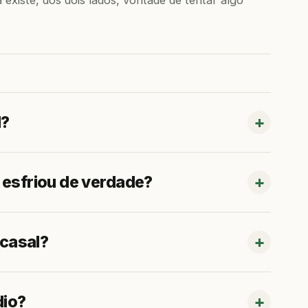
 existe, dos dois lados, vontade de tentar algo
l?
 esfriou de verdade?
 casal?
dio?